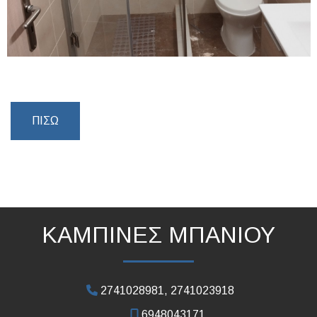
ΠΊΣΩ
ΚΑΜΠΙΝΕΣ ΜΠΑΝΙΟΥ
2741028981, 2741023918
6948043171