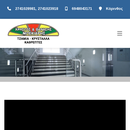
2741028981, 2741023918
6948043171
Κόρινθος